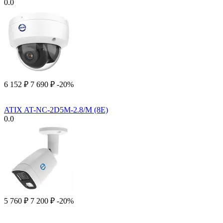
0.0
6 152
₽
7 690
₽
-20%
ATIX AT-NC-2D5M-2.8/M (8E)
0.0
5 760
₽
7 200
₽
-20%