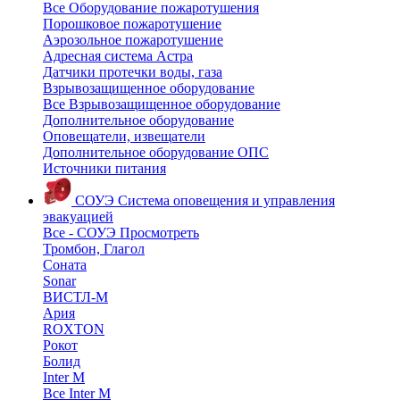
Все Оборудование пожаротушения
Порошковое пожаротушение
Аэрозольное пожаротушение
Адресная система Астра
Датчики протечки воды, газа
Взрывозащищенное оборудование
Все Взрывозащищенное оборудование
Дополнительное оборудование
Оповещатели, извещатели
Дополнительное оборудование ОПС
Источники питания
СОУЭ
Система оповещения и управления
эвакуацией
Все - СОУЭ
Просмотреть
Тромбон, Глагол
Соната
Sonar
ВИСТЛ-М
Ария
ROXTON
Рокот
Болид
Inter M
Все Inter M