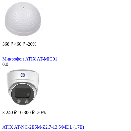
‍368‍
₽
‍460‍
₽
-20%
Микрофон ATIX AT-MIC01
0.0
8 240
₽
10 300
₽
-20%
ATIX AT-NC-2E5M-Z2.7-13.5/MDL (17E)