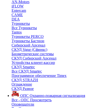
AN-Motors
iFLOW
Entercam
CAME
DEA
Турникеты
Все Турникеты
Tantos
Турникеты PERCO
Турникеты Бастион
Сибирский Арсенал
СКУД Sigur (Сфинкс)
Биометрические системы
СКУД Сибирский Арсенал
Устройства клиент-кассир
СКУД Smartec
Все СКУД Smartec
Программное обеспечение Timex
СКУД STRAZH
Ограждение
СКУД Разное
ОПС
Охранно-пожарная сигнализация
Все - ОПС
Просмотреть
Оповещатели