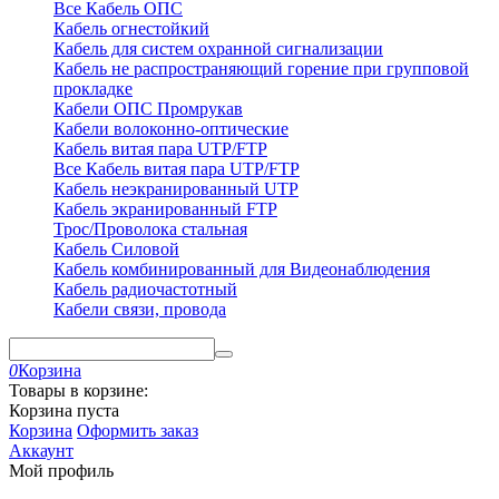
Все Кабель ОПС
Кабель огнестойкий
Кабель для систем охранной сигнализации
Кабель не распространяющий горение при групповой
прокладке
Кабели ОПС Промрукав
Кабели волоконно-оптические
Кабель витая пара UTP/FTP
Все Кабель витая пара UTP/FTP
Кабель неэкранированный UTP
Кабель экранированный FTP
Трос/Проволока стальная
Кабель Силовой
Кабель комбинированный для Видеонаблюдения
Кабель радиочастотный
Кабели связи, провода
0
Корзина
Товары в корзине:
Корзина пуста
Корзина
Оформить заказ
Аккаунт
Мой профиль