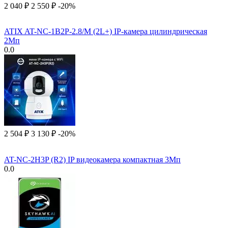
2 040
₽
2 550
₽
-20%
ATIX AT-NC-1B2P-2.8/M (2L+) IP-камера цилиндрическая
2Мп
0.0
2 504
₽
3 130
₽
-20%
AT-NC-2H3P (R2) IP видеокамера компактная 3Мп
0.0