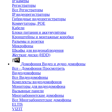
IP камеры
Регистраторы
Все Регистраторы
IP видеорегистраторы
Гибридные видеорегистраторы
Коммутаторы, POE
Кабели
Блоки питания и аккумуляторы
Кронштейны и монтажные коробки
Разъемы и розетки
Микрофоны
Шкафы для видеонаблюдения
Жесткие диски (HDD)
Домофония
Видео и аудио домофоны
Все - Домофония
Просмотреть
Видеодомофоны
Все Видеодомофоны
Комплекты видеодомофонов
Мониторы для видеодомофона
Вызывные панели
Многоабонентские домофоны
Все Многоабонентские домофоны
ELTIS
VIZIT