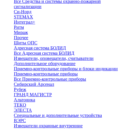
Все Средства и системы охранно-пожарной
сигнализации
Си-Норд
STEMAX
Интеграл+
Ритм
Мираж
Прочее
Щиты ОПС
Адресная система БОЛИД
Все Адресная система БОЛИД
Извещатели, оповещатели, считыватели
Дополнительное оборудование
Приемно-контрольные приборы и блоки индикации
Приемно-контрольные приборы
Все Приемно-контрольные приборы
Сибирский Арсенал
Рубеж
ГРАНД МАГИСТР
Альтоника
ТЕКО
ЭЛЕСТА
Специальные и дополнительные устройства
ВЭРС
Извещатели охранные внутренние