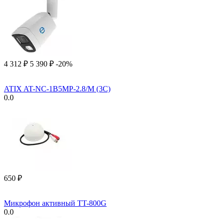
4 312
₽
5 390
₽
-20%
ATIX AT-NC-1B5MP-2.8/M (3C)
0.0
‍650‍
₽
Микрофон активный TT-800G
0.0