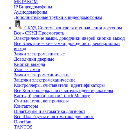
МЕТАКОМ
IP Видеодомофоны
Аудиодомофоны
Дополнительные трубки к видеодомофонам
СКУД
Система контроля и управления доступом
Все - СКУД
Просмотреть
Электрические замки, доводчики дверей,кнопки выход
Все Электрические замки, доводчики дверей,кнопки
выход
Замки электромагнитные
Доводчики дверные
Кнопки выхода
Умные замки
Замки электромеханические
Защелки электромеханические
Контроллеры, считыватели, идентификаторы
Все Контроллеры, считыватели, идентификаторы
Карты, брелоки, ключи Touch Memory
Считыватели, контроллеры
Контакторы
Шлагбаумы и автоматика для ворот
Все Шлагбаумы и автоматика для ворот
DoorHan
TANTOS