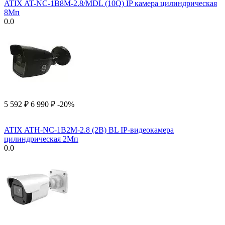
ATIX AT-NC-1B8M-2.8/MDL (10Q) IP камера цилиндрическая
8Мп
0.0
5 592
₽
6 990
₽
-20%
ATIX ATH-NC-1B2M-2.8 (2B) BL IP-видеокамера
цилиндрическая 2Мп
0.0